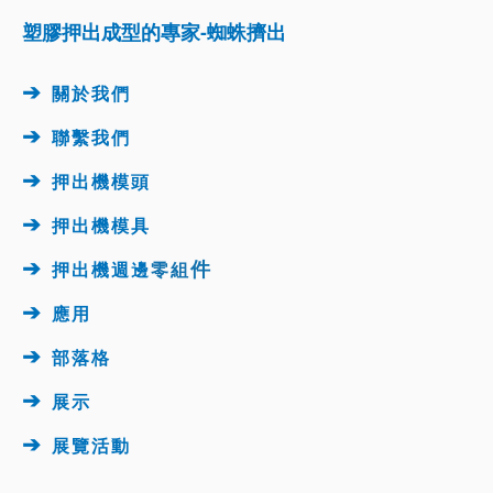
塑膠押出成型的專家-蜘蛛擠出
➔
關於我們
➔
聯繫我們
➔
押出機模頭
➔
押出機
模具
➔
件
押出機週邊
零組
➔
應用
➔
部落格
➔
展示
➔
展覽活動