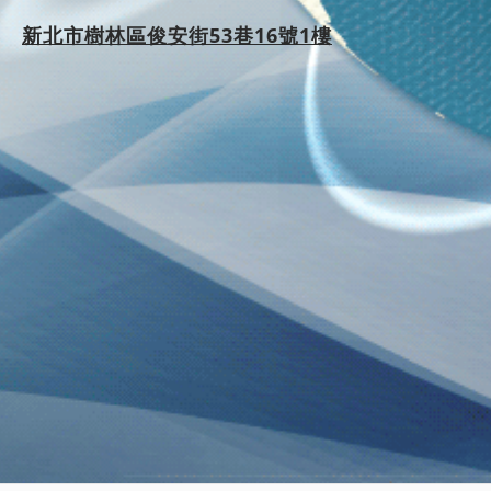
新北市樹林區俊安街53巷16號1樓