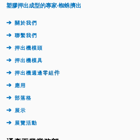
塑膠押出成型的專家-蜘蛛擠出
➔
關於我們
➔
聯繫我們
➔
押出機模頭
➔
押出機
模具
➔
件
押出機週邊
零組
➔
應用
➔
部落格
➔
展示
➔
展覽活動