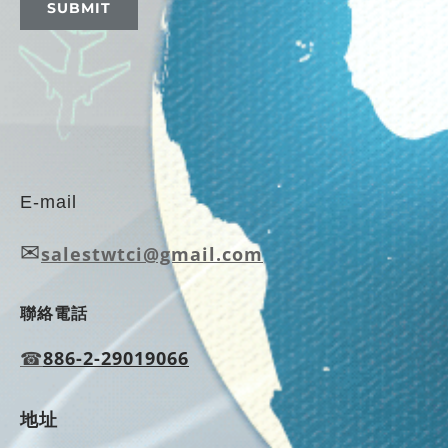
SUBMIT
E-mail
✉
salestwtci@gmail.com
聯絡電話
☎
886-2-29019066
地址