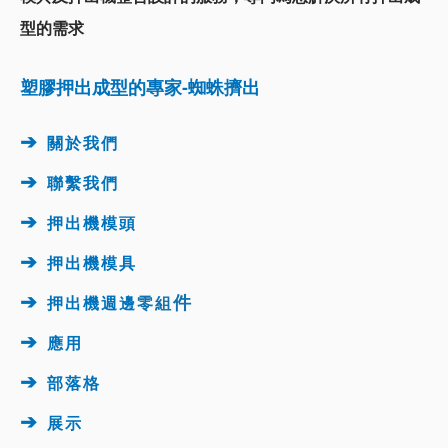
型的需求
塑膠押出成型的專家-蜘蛛擠出
➔
關於我們
➔
聯繫我們
➔
押出機模頭
➔
押出機
模具
➔
件
押出機週邊
零組
➔
應用
➔
部落格
➔
展示