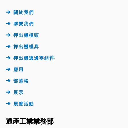
➔
關於我們
➔
聯繫我們
➔
押出機模頭
➔
押出機
模具
➔
件
押出機週邊
零組
➔
應用
➔
部落格
➔
展示
➔
展覽活動
通產工業業務部